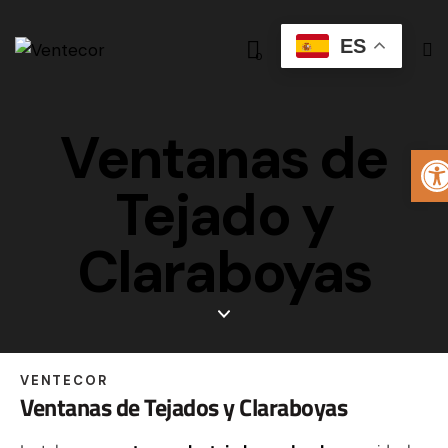
ES
0
Ventanas de
A
Tejado y
Claraboyas
VENTECOR
Ventanas de Tejados y Claraboyas