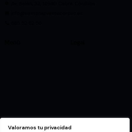
Av. Belén, 32, 14940 Cabra, Córdoba
info@ventanasventecorpvc.es
685 52 62 56
Menú
Legal
Valoramos tu privacidad