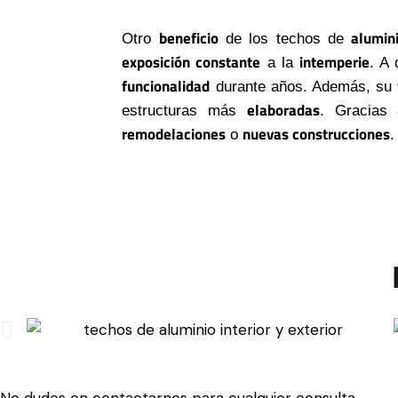
beneficio
alumin
Otro
de los techos de
exposición constante
intemperie
a la
. A 
funcionalidad
durante años. Además, su
elaboradas
estructuras más
. Gracia
remodelaciones
nuevas construcciones
o
.
No dudes en
contactarnos
para cualquier consulta