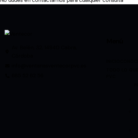
Menú
Av. Belén, 32, 14940 Cabra,
Córdoba
INICIO
CONÓC
info@ventanasventecorpvc.es
TODO LO QUE
685 52 62 56
PVC
P