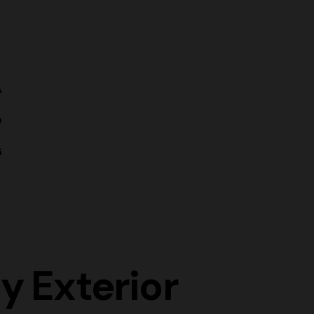
A
O
G
y Exterior