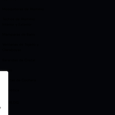
Mosquiteras de Aluminio
Techos de Aluminio
Interior y Exterior
Mamparas de Baño
Ventanas de Tejado y
Claraboyas
Barandas de Cristal
Hierro
Puertas de Cochera
Domótica
ACTO
BLOG
o