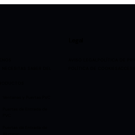
Legal
ENOS
AVISO LEGAL
POLÍTICA DE PR
 NECESITAS SABER DEL
POLÍTICA DE COOKIES
ACCESI
RODUCTOS
Ventanas y Puertas PVC
Puertas de Entrada de
PVC
Puertas de Entrada de
Aluminio