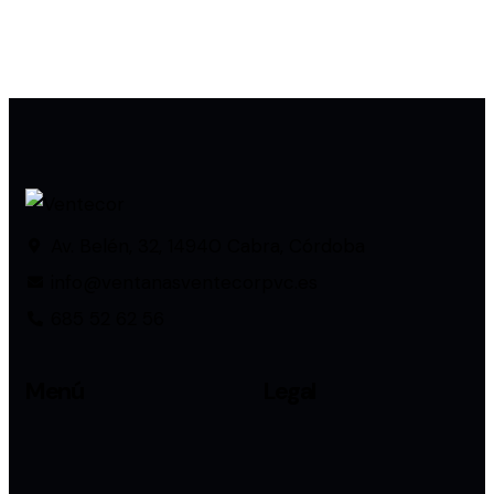
Av. Belén, 32, 14940 Cabra, Córdoba
info@ventanasventecorpvc.es
685 52 62 56
Menú
Legal